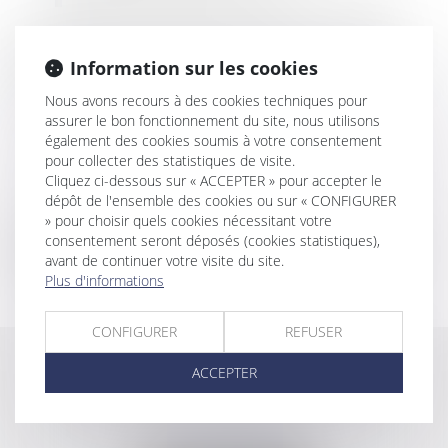
Contentieux construction
Nous intervenons pour les maîtres d'ouvrages,
particuliers ou promoteurs, ainsi que pour les
Information sur les cookies
sociétés intervenants à l'acte de construction :
Promotion immobilière
Nous avons recours à des cookies techniques pour
assurer le bon fonctionnement du site, nous utilisons
Assurance construction
également des cookies soumis à votre consentement
Expertise judiciaire
pour collecter des statistiques de visite.
Sinistres, désordres, non conformités
Cliquez ci-dessous sur « ACCEPTER » pour accepter le
contractuelles
dépôt de l'ensemble des cookies ou sur « CONFIGURER
Nous vous assistons et vous défendons dans le
» pour choisir quels cookies nécessitant votre
consentement seront déposés (cookies statistiques),
cadre des litiges liés à la signature des contrats
avant de continuer votre visite du site.
de ventes immobilières (compromis, vices cachés,
Plus d'informations
annulation...).
CONFIGURER
REFUSER
BEZ & ASSOCIÉS
ACCEPTER
24 Boulevard du Jeu de Paume
34000 MONTPELLIER
Tél :
04 67 60 24 56