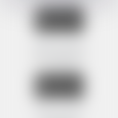
Fax : 04 67 60 00 58
NOUS CONTACTER
NOUS LOCALISER
CABINET SECONDAIRE
63 rue Frederic Mistral
34280 LA GRANDE MOTTE
Tél :
04 67 60 24 56
Fax : 04 67 60 00 58
NOUS CONTACTER
NOUS LOCALISER
CABINET SECONDAIRE
17 avenue Jean Jaurès