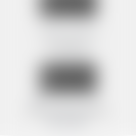
NOUS LOCALISER
CABINET SECONDAIRE
17 avenue Jean Jaurès
30000 NIMES
Tél :
04 67 60 24 56
Fax : 04 67 60 00 58
NOUS CONTACTER
NOUS LOCALISER
contact@bez-avocats.fr
Suivez-nous sur les réseaux :