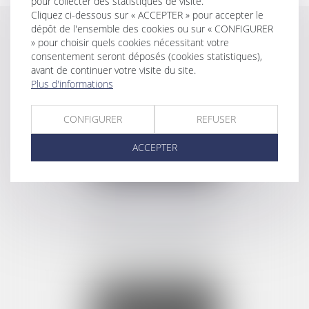
pour collecter des statistiques de visite.
Cliquez ci-dessous sur « ACCEPTER » pour accepter le
dépôt de l'ensemble des cookies ou sur « CONFIGURER
BEZ & ASSOCIÉS
» pour choisir quels cookies nécessitant votre
24 Boulevard du Jeu de Paume
consentement seront déposés (cookies statistiques),
34000 MONTPELLIER
avant de continuer votre visite du site.
Tél :
04 67 60 24 56
Plus d'informations
Fax : 04 67 60 00 58
CONFIGURER
REFUSER
NOUS CONTACTER
ACCEPTER
NOUS LOCALISER
CABINET SECONDAIRE
63 rue Frederic Mistral
34280 LA GRANDE MOTTE
Tél :
04 67 60 24 56
Fax : 04 67 60 00 58
NOUS CONTACTER